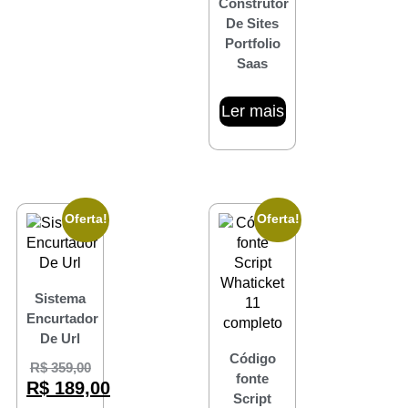
Construtor
De Sites
Portfolio
Saas
Ler mais
Oferta!
Oferta!
Sistema
Encurtador
De Url
Código
R$
359,00
fonte
R$
189,00
Script