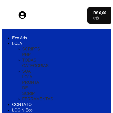
R$
0,00
0
Eco Ads
LOJA
SCRIPTS
PHP
TODAS
CATEGORIAS
SUA
LOJA
PRONTA
DE
SCRIPT
FERRAMENTAS
CONTATO
LOGIN Eco