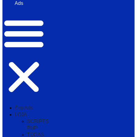
Ads
Eco Ads
LOJA
SCRIPTS
PHP
TODAS