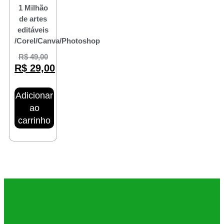
1 Milhão
de artes
editáveis
/Corel/Canva/Photoshop
R$
49,00
R$
29,00
Adicionar
ao
carrinho