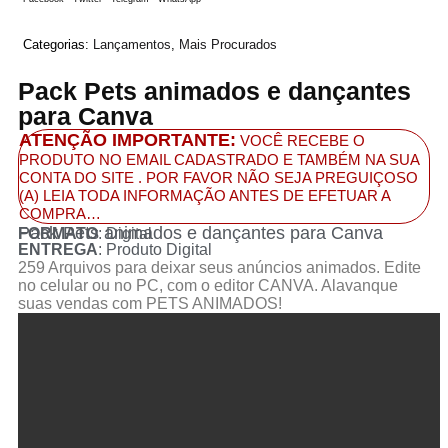
Categorias:
Lançamentos
,
Mais Procurados
Pack Pets animados e dançantes
para Canva
ATENÇÃO IMPORTANTE:
VOCÊ RECEBE O
PRODUTO NO EMAIL CADASTRADO E TAMBÉM NA SUA
CONTA DO SITE . POR FAVOR NÃO SEJA PREGUIÇOSO
(A) LEIA TODA INFORMAÇÃO ANTES DE EFETUAR A
COMPRA…
Pack Pets animados e dançantes para Canva
FORMATO
: Digital
ENTREGA
: Produto Digital
259 Arquivos para deixar seus anúncios animados. Edite
no celular ou no PC, com o editor CANVA. Alavanque
suas vendas com PETS ANIMADOS!