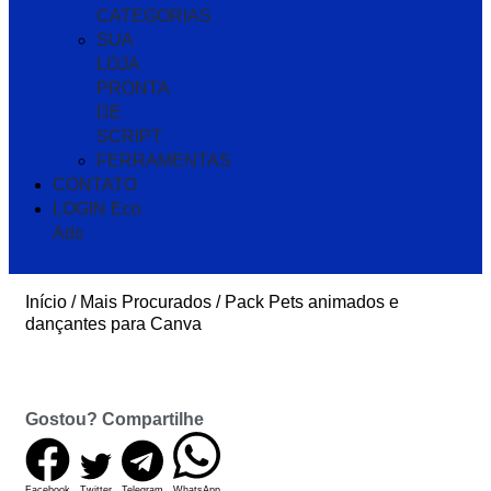
CATEGORIAS
SUA
LOJA
PRONTA
DE
SCRIPT
FERRAMENTAS
CONTATO
LOGIN Eco
Ads
Início
/
Mais Procurados
/ Pack Pets animados e
dançantes para Canva
Gostou? Compartilhe
Facebook
Twitter
Telegram
WhatsApp